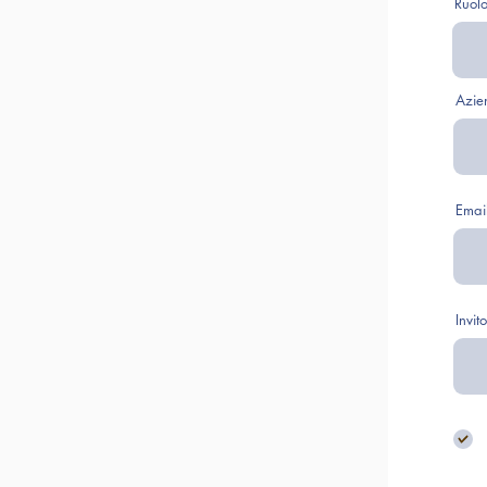
Ruol
Azie
Emai
Invit