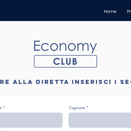
Home
P
e alla diretta inserisci i s
e
Cognome