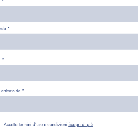
o
nda
l
o arrivato da
Accetta termini d'uso e condizioni
Scopri di più