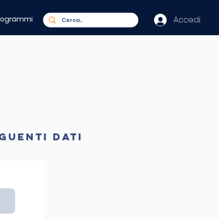
rogrammi
Accedi
eguenti dati