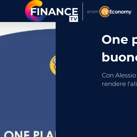
gruppo
One p
buono
Con Alessio
rendere l'a