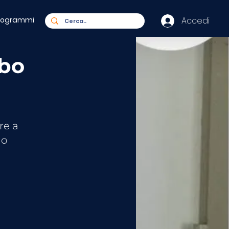
rogrammi
Accedi
ibo
re a
do