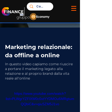
gruppo
Marketing relazionale:
da offline a online
In questo video capiamo come riuscire
a portare il marketing legato alla
relazione e al proprio brand dalla vita
reale all'online
https://www.youtube.com/watch?
list=PLWgrYZFlXW0c0xtYYDMOu6MRgtum
QQbiC&v=qiuSZM5J1vo